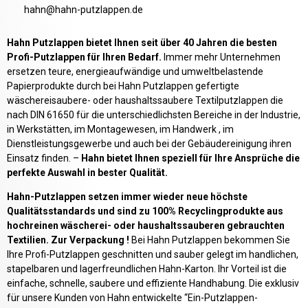
hahn@hahn-putzlappen.de
Hahn Putzlappen bietet Ihnen seit über 40 Jahren die besten
Profi-Putzlappen für Ihren Bedarf.
Immer mehr Unternehmen
ersetzen teure, energieaufwändige und umweltbelastende
Papierprodukte durch bei Hahn Putzlappen gefertigte
wäschereisaubere- oder haushaltssaubere Textilputzlappen die
nach DIN 61650 für die unterschiedlichsten Bereiche in der Industrie,
in Werkstätten, im Montagewesen, im Handwerk , im
Dienstleistungsgewerbe und auch bei der Gebäudereinigung ihren
Einsatz finden. –
Hahn bietet Ihnen speziell für Ihre Ansprüche die
perfekte Auswahl in bester Qualität.
Hahn-Putzlappen setzen immer wieder neue höchste
Qualitätsstandards und sind zu 100% Recyclingprodukte aus
hochreinen wäscherei- oder haushaltssauberen gebrauchten
Textilien. Zur Verpackung !
Bei Hahn Putzlappen bekommen Sie
Ihre Profi-Putzlappen geschnitten und sauber gelegt im handlichen,
stapelbaren und lagerfreundlichen Hahn-Karton. Ihr Vorteil ist die
einfache, schnelle, saubere und effiziente Handhabung. Die exklusiv
für unsere Kunden von Hahn entwickelte “Ein-Putzlappen-