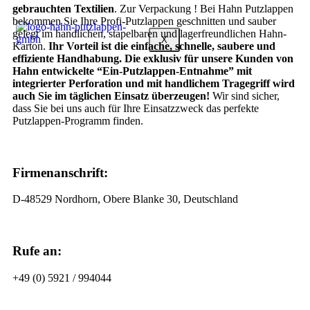
gebrauchten Textilien
. Zur Verpackung ! Bei Hahn Putzlappen
bekommen Sie Ihre Profi-Putzlappen geschnitten und sauber
gelegt im handlichen, stapelbaren und lagerfreundlichen Hahn-
X
Karton.
Ihr Vorteil ist die einfache, schnelle, saubere und
effiziente Handhabung. Die exklusiv für unsere Kunden von
Hahn entwickelte “Ein-Putzlappen-Entnahme” mit
integrierter Perforation und mit handlichem Tragegriff wird
auch Sie im täglichen Einsatz überzeugen!
Wir sind sicher,
dass Sie bei uns auch für Ihre Einsatzzweck das perfekte
Putzlappen-Programm finden.
Firmenanschrift:
D-48529 Nordhorn, Obere Blanke 30, Deutschland
Rufe an:
+49 (0) 5921 / 994044